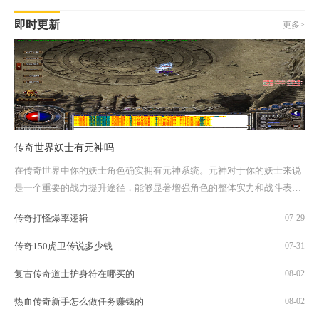
即时更新
更多>
传奇世界妖士有元神吗
在传奇世界中你的妖士角色确实拥有元神系统。元神对于你的妖士来说
是一个重要的战力提升途径，能够显著增强角色的整体实力和战斗表
现。通过合理选择和搭配元神，你的妖士可以...
传奇打怪爆率逻辑
07-29
传奇150虎卫传说多少钱
07-31
复古传奇道士护身符在哪买的
08-02
热血传奇新手怎么做任务赚钱的
08-02