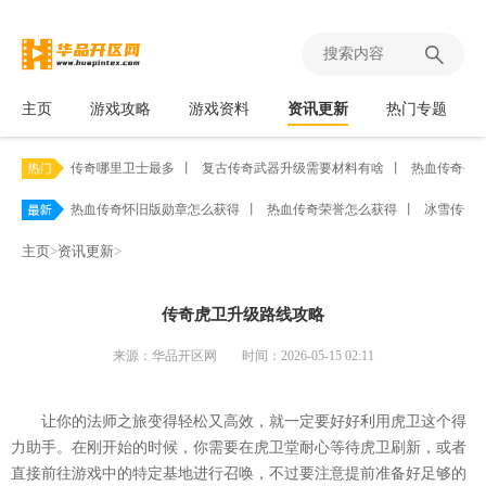
主页
游戏攻略
游戏资料
资讯更新
热门专题
传奇哪里卫士最多
丨
复古传奇武器升级需要材料有啥
丨
热血传奇手
热血传奇怀旧版勋章怎么获得
丨
热血传奇荣誉怎么获得
丨
冰雪传奇
主页
>
资讯更新
>
传奇虎卫升级路线攻略
来源：华品开区网
时间：2026-05-15 02:11
让你的法师之旅变得轻松又高效，就一定要好好利用虎卫这个得
力助手。在刚开始的时候，你需要在虎卫堂耐心等待虎卫刷新，或者
直接前往游戏中的特定基地进行召唤，不过要注意提前准备好足够的