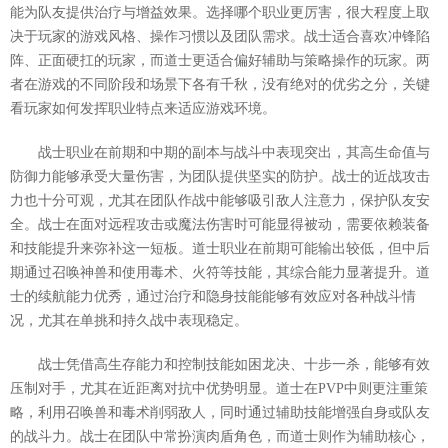
能为队友提供治疗与增益效果。选择哪个职业更厉害，很大程度上取
决于玩家的游戏风格、操作习惯以及团队需求。战士适合喜欢冲锋陷
阵、正面硬扛的玩家，而道士更适合偏好辅助与策略操作的玩家。两
者在游戏的不同阶段和场景下各有千秋，没有绝对的优劣之分，关键
看玩家如何发挥职业特点来适应游戏环境。
战士职业在前期和中期的副本与战斗中表现突出，其高生命值与
防御力能够承受大量伤害，为团队提供坚实的防护。战士的近战攻击
力也十分可观，尤其在团队作战中能够吸引敌人注意力，保护队友安
全。战士在面对远程攻击或魔法伤害时可能显得被动，需要依赖装备
和技能提升来弥补这一短板。道士职业在前期可能输出较低，但中后
期通过召唤神兽和使用毒术、火符等技能，其综合能力显著提升。道
士的续航能力优秀，通过治疗和隐身技能能够有效应对各种战斗情
况，尤其在单挑和持久战中表现稳定。
战士凭借高生存能力和控制技能如困龙决、十步一杀，能够有效
压制对手，尤其在近距离对抗中优势明显。道士在PVP中则更注重策
略，利用召唤兽和毒术削弱敌人，同时通过辅助技能增强自身或队友
的战斗力。战士在团队中常扮演肉盾角色，而道士则作为辅助核心，