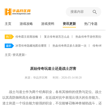
主页
游戏攻略
游戏资料
资讯更新
热门专题
传奇霸主前期攻略
丨
复古传奇迷宫怎么走
丨
热血传奇手游伤害抗性
冰雪传奇隐藏地图在哪里
丨
热血传奇商店多久刷新一次
丨
传奇4奇
主页
>
资讯更新
>
原始传奇玩道士还是战士厉害
来源：华品开区网
时间：2026-05-14 00:20
战士与道士作为两个经典职业，各有其独特的优势与定位。战士
以其高防御和高生命值著称，在近战对抗中表现出强大的生存能力。
道士则是一个综合能力较强的职业，不仅能够召唤神兽辅助战斗，还