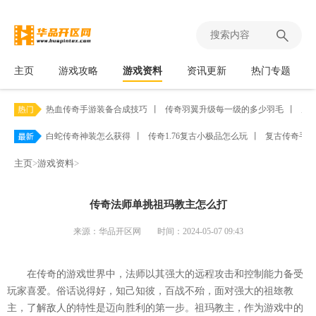
主页
游戏攻略
游戏资料
资讯更新
热门专题
热血传奇手游装备合成技巧
丨
传奇羽翼升级每一级的多少羽毛
丨
原
白蛇传奇神装怎么获得
丨
传奇1.76复古小极品怎么玩
丨
复古传奇手游
主页
>
游戏资料
>
传奇法师单挑祖玛教主怎么打
来源：华品开区网
时间：2024-05-07 09:43
在传奇的游戏世界中，法师以其强大的远程攻击和控制能力备受
玩家喜爱。俗话说得好，知己知彼，百战不殆，面对强大的祖玈教
主，了解敌人的特性是迈向胜利的第一步。祖玛教主，作为游戏中的