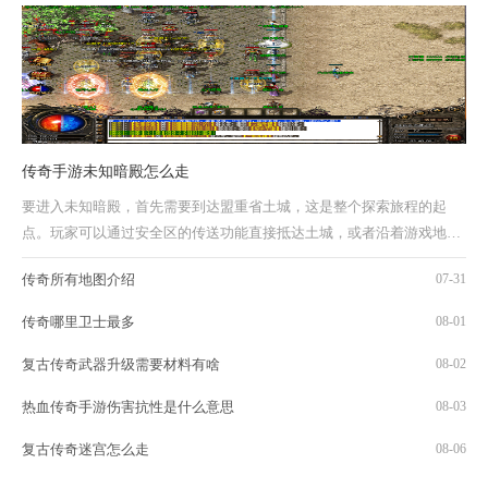
传奇手游未知暗殿怎么走
要进入未知暗殿，首先需要到达盟重省土城，这是整个探索旅程的起
点。玩家可以通过安全区的传送功能直接抵达土城，或者沿着游戏地图
的路径手动前往。抵达土城后，需要寻找一个...
传奇所有地图介绍
07-31
传奇哪里卫士最多
08-01
复古传奇武器升级需要材料有啥
08-02
热血传奇手游伤害抗性是什么意思
08-03
复古传奇迷宫怎么走
08-06