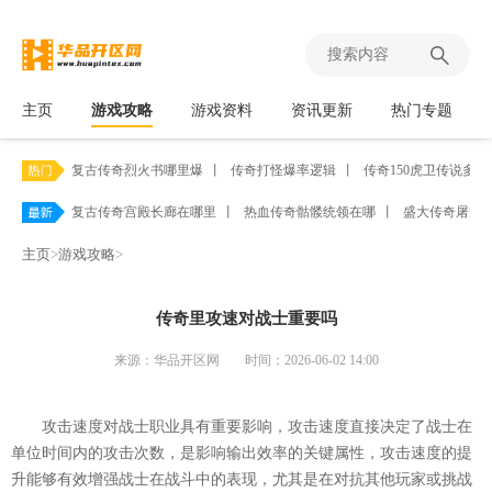
主页
游戏攻略
游戏资料
资讯更新
热门专题
复古传奇烈火书哪里爆
丨
传奇打怪爆率逻辑
丨
传奇150虎卫传说多少
复古传奇宫殿长廊在哪里
丨
热血传奇骷髅统领在哪
丨
盛大传奇屠龙
主页
>
游戏攻略
>
传奇里攻速对战士重要吗
来源：华品开区网
时间：2026-06-02 14:00
攻击速度对战士职业具有重要影响，攻击速度直接决定了战士在
单位时间内的攻击次数，是影响输出效率的关键属性，攻击速度的提
升能够有效增强战士在战斗中的表现，尤其是在对抗其他玩家或挑战