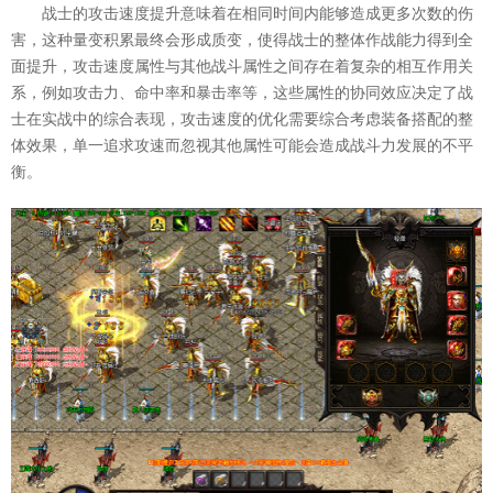
战士的攻击速度提升意味着在相同时间内能够造成更多次数的伤
害，这种量变积累最终会形成质变，使得战士的整体作战能力得到全
面提升，攻击速度属性与其他战斗属性之间存在着复杂的相互作用关
系，例如攻击力、命中率和暴击率等，这些属性的协同效应决定了战
士在实战中的综合表现，攻击速度的优化需要综合考虑装备搭配的整
体效果，单一追求攻速而忽视其他属性可能会造成战斗力发展的不平
衡。