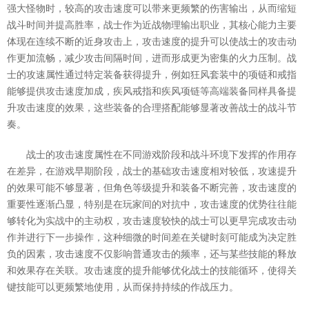
强大怪物时，较高的攻击速度可以带来更频繁的伤害输出，从而缩短
战斗时间并提高胜率，战士作为近战物理输出职业，其核心能力主要
体现在连续不断的近身攻击上，攻击速度的提升可以使战士的攻击动
作更加流畅，减少攻击间隔时间，进而形成更为密集的火力压制。战
士的攻速属性通过特定装备获得提升，例如狂风套装中的项链和戒指
能够提供攻击速度加成，疾风戒指和疾风项链等高端装备同样具备提
升攻击速度的效果，这些装备的合理搭配能够显著改善战士的战斗节
奏。
战士的攻击速度属性在不同游戏阶段和战斗环境下发挥的作用存
在差异，在游戏早期阶段，战士的基础攻击速度相对较低，攻速提升
的效果可能不够显著，但角色等级提升和装备不断完善，攻击速度的
重要性逐渐凸显，特别是在玩家间的对抗中，攻击速度的优势往往能
够转化为实战中的主动权，攻击速度较快的战士可以更早完成攻击动
作并进行下一步操作，这种细微的时间差在关键时刻可能成为决定胜
负的因素，攻击速度不仅影响普通攻击的频率，还与某些技能的释放
和效果存在关联。攻击速度的提升能够优化战士的技能循环，使得关
键技能可以更频繁地使用，从而保持持续的作战压力。