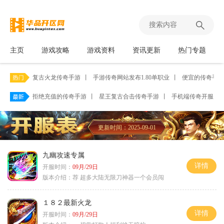
主页
游戏攻略
游戏资料
资讯更新
热门专题
复古火龙传奇手游
丨
手游传奇网站发布1.80单职业
丨
便宜的传奇手游
拒绝充值的传奇手游
丨
星王复古合击传奇手游
丨
手机端传奇开服网
更新时间：2025-09-01
九幽攻速专属
详情
开服时间：
09月/29日
版本介绍：
荐 超多大陆无限刀神器一个会员闯
１８２最新火龙
详情
开服时间：
09月/29日