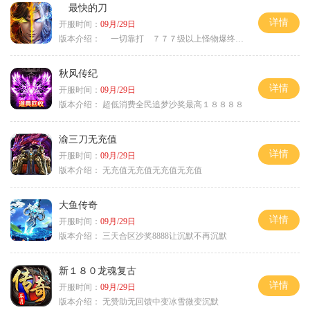
最快的刀
详情
开服时间：
09月/29日
版本介绍：
一切靠打 ７７７级以上怪物爆终极
秋风传纪
详情
开服时间：
09月/29日
版本介绍：
超低消费全民追梦沙奖最高１８８８８
渝三刀无充值
详情
开服时间：
09月/29日
版本介绍：
无充值无充值无充值无充值
大鱼传奇
详情
开服时间：
09月/29日
版本介绍：
三天合区沙奖8888让沉默不再沉默
新１８０龙魂复古
详情
开服时间：
09月/29日
版本介绍：
无赞助无回馈中变冰雪微变沉默