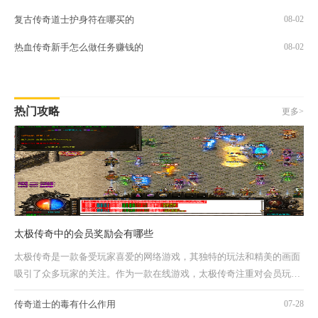
复古传奇道士护身符在哪买的
08-02
热血传奇新手怎么做任务赚钱的
08-02
热门攻略
更多>
太极传奇中的会员奖励会有哪些
太极传奇是一款备受玩家喜爱的网络游戏，其独特的玩法和精美的画面
吸引了众多玩家的关注。作为一款在线游戏，太极传奇注重对会员玩家
的奖励与回馈。本文将带您了解太极传奇中的会员奖励。太极传奇中的
传奇道士的毒有什么作用
07-28
会员奖励是一项特殊待遇，旨在鼓励玩家积极参与游戏，并提...