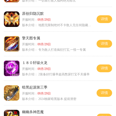
版本介绍：
一切靠打散人福利绝无暗坑
原创归隐沉默
详情
开服时间：
09月/29日
版本介绍：
地图无限制绝对不卡散人无任何隐藏消费
擎天图专属
详情
开服时间：
09月/29日
版本介绍：
专为散人打造疯狂打宝,一怪一专属
１８０轩辕火龙
详情
开服时间：
09月/29日
版本介绍：
2装备好打爆率超高憋尿打宝不关爆率
暗黑起源第三季
详情
开服时间：
09月/29日
版本介绍：
2024独家暗黑版本.提前泄密
幽幽杀神恶魔