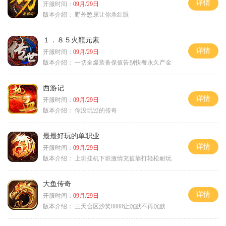
详情
开服时间：
09月/29日
版本介绍：
野外憋尿让你杀红眼
１．８５火龍元素
详情
开服时间：
09月/29日
版本介绍：
一切全爆装备保值告别快餐永久产金
西游记
详情
开服时间：
09月/29日
版本介绍：
你没玩过的传奇
最最好玩的单职业
详情
开服时间：
09月/29日
版本介绍：
上班挂机下班激情充值靠打轻松耐玩
大鱼传奇
详情
开服时间：
09月/29日
版本介绍：
三天合区沙奖8888让沉默不再沉默