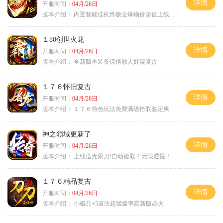
详情
开服时间：
04月/26日
版本介绍：
内置智能挂机终极全爆物价超值上线送神器
１80创世火龙
详情
开服时间：
04月/26日
版本介绍：
全新版本装备保值散人好混复古
１７６怀旧复古
详情
开服时间：
04月/26日
版本介绍：
１７６特色玩法免费满级拾取鉴定爽
神之领域更新了
详情
开服时间：
04月/26日
版本介绍：
上线送无限刀!自动捡取！无限透视！
１７６精品复古
详情
开服时间：
04月/26日
版本介绍：
小极品+5道法超猛爆率高新版必火