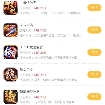
最快的刀
详情
开服时间：
04月/26日
版本介绍：
一切靠打 ７７７级以上怪物爆终极
７６合击
详情
开服时间：
04月/26日
版本介绍：
三职业召唤圣兽，真气无CD，5秒烈火
１７６攻速复古
详情
开服时间：
04月/26日
版本介绍：
道士十五狗战士刀刀毒法师带神宠
新１７６
详情
开服时间：
04月/26日
版本介绍：
屠龙一切靠打战士毒素法道宝宝猛
斩龍無雙神器
详情
开服时间：
04月/26日
版本介绍：
无暗坑无门槛一切靠打光柱满屏