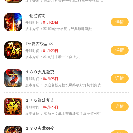
版本介绍：
就是那种弄死一个BOSS爆一堆然后就起飞
创游传奇
详情
开服时间：
04月/26日
版本介绍：
荐 1独创命格复古经典原味沉默
176复古极品+8
详情
开服时间：
04月/26日
版本介绍：
荐 点进来看一下会上头
１８０火龙微变
详情
开服时间：
04月/26日
版本介绍：
欢迎老板光柱乱爆终极好打切割免费
１７６群雄复古
详情
开服时间：
04月/26日
版本介绍：
极品＋５战士带毒终极全爆茺值可打
１８０火龙微变