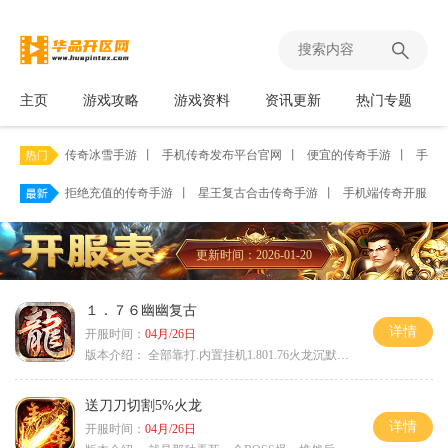
主页
游戏攻略
游戏资料
资讯更新
热门专题
传奇冰雪手游
丨
手机传奇发布平台官网
丨
便宜的传奇手游
丨
手游传
拒绝充值的传奇手游
丨
星王复古合击传奇手游
丨
手机端传奇开服网
更新时间：2026-01-20
１．７６幽幽复古
详情
开服时间：
04月/26日
版本介绍：
全部靠打.内置挂机1.801.76火龙沉默微变
送刀刀切割5%火龙
详情
开服时间：
04月/26日